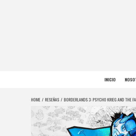
Skip
to
content
NERFEA
NERFEADOS, PERO SOMOS OP
INICIO
NOSO
HOME
RESEÑAS
BORDERLANDS 3: PSYCHO KRIEG AND THE F