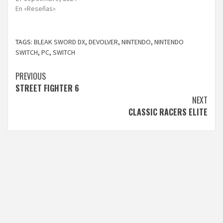
En «Reseñas»
TAGS:
BLEAK SWORD DX
,
DEVOLVER
,
NINTENDO
,
NINTENDO
SWITCH
,
PC
,
SWITCH
Continue
PREVIOUS
STREET FIGHTER 6
Reading
NEXT
CLASSIC RACERS ELITE