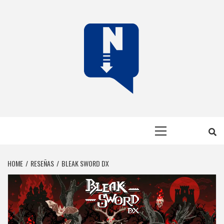
Skip
to
content
NERFEADOS
NERFEADOS, PERO SOMOS OP
Primary
Menu
HOME
RESEÑAS
BLEAK SWORD DX