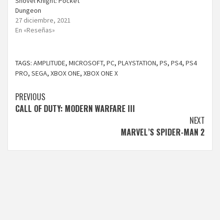
Shovel Knight: Pocket
Dungeon
27 diciembre, 2021
En «Reseñas»
TAGS:
AMPLITUDE
,
MICROSOFT
,
PC
,
PLAYSTATION
,
PS
,
PS4
,
PS4
PRO
,
SEGA
,
XBOX ONE
,
XBOX ONE X
Continue
PREVIOUS
CALL OF DUTY: MODERN WARFARE III
Reading
NEXT
MARVEL’S SPIDER-MAN 2