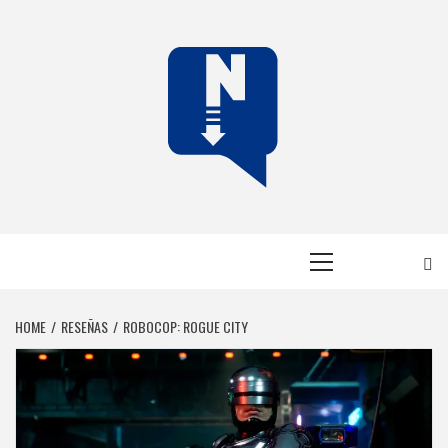
Skip
to
content
NERFEADOS
NERFEADOS, PERO SOMOS OP
Primary
Menu
HOME
RESEÑAS
ROBOCOP: ROGUE CITY