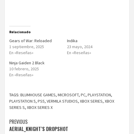
Relacionado
Gears of War: Reloaded
Indika
1 septiembre, 2025
23 mayo, 2024
En «Reseñas»
En «Reseñas»
Ninja Gaiden 2 Black
10 febrero, 2025
En «Reseñas»
TAGS:
BLUMHOUSE GAMES
,
MICROSOFT
,
PC
,
PLAYSTATION
,
PLAYSTATION 5
,
PS5
,
VERMILA STUDIOS
,
XBOX SERIES
,
XBOX
SERIES S
,
XBOX SERIES X
Continue
PREVIOUS
AERIAL_KNIGHT’S DROPSHOT
Reading