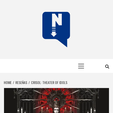
Skip
to
content
NERFEADOS
NERFEADOS, PERO SOMOS OP
Primary
Menu
HOME
RESEÑAS
CRISOL: THEATER OF IDOLS