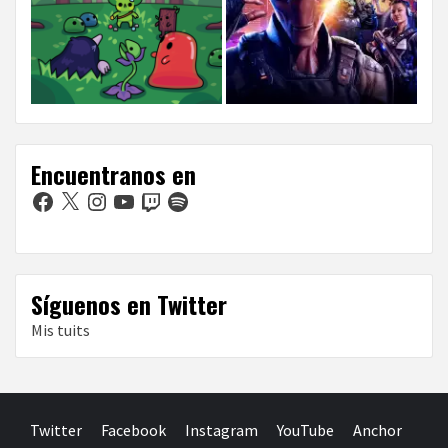
Encuentranos en
Facebook
X
Instagram
YouTube
Twitch
Spotify
Síguenos en Twitter
Mis tuits
Twitter
Facebook
Instagram
YouTube
Anchor