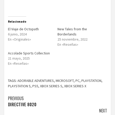
Relacionado
El Viaje de Octopath
New Tales from the
6 junio, 2024
Borderlands
En «Originales»
25 noviembre, 2022
En «Reseñas»
Accolade Sports Collection
21 mayo, 2025
En «Reseñas»
TAGS:
ADORABLE ADVENTURES
,
MICROSOFT
,
PC
,
PLAYSTATION
,
PLAYSTATION 5
,
PS5
,
XBOX SERIES S
,
XBOX SERIES X
Continue
PREVIOUS
DIRECTIVE 8020
Reading
NEXT