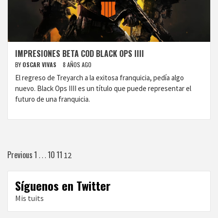
IMPRESIONES BETA COD BLACK OPS IIII
BY
OSCAR VIVAS
8 AÑOS AGO
El regreso de Treyarch a la exitosa franquicia, pedía algo
nuevo. Black Ops IIII es un título que puede representar el
futuro de una franquicia.
Paginación
Previous
1
10
11
…
12
de
Síguenos en Twitter
entradas
Mis tuits