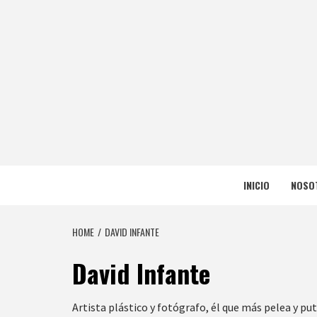
Skip
to
content
NERFEA
NERFEADOS, PERO SOMOS OP
INICIO
NOSO
HOME
DAVID INFANTE
David Infante
Artista plástico y fotógrafo, él que más pelea y p