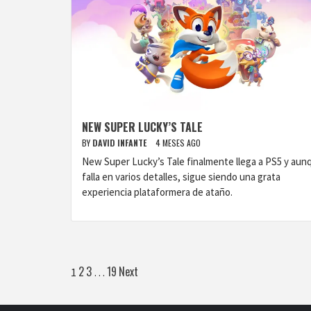
NEW SUPER LUCKY’S TALE
BY
DAVID INFANTE
4 MESES AGO
New Super Lucky’s Tale finalmente llega a PS5 y aun
falla en varios detalles, sigue siendo una grata
experiencia plataformera de ataño.
Paginación
2
3
19
Next
1
…
de