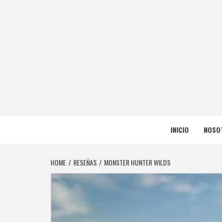
Skip
to
content
NERFEA
NERFEADOS, PERO SOMOS OP
INICIO
NOSO
HOME
RESEÑAS
MONSTER HUNTER WILDS