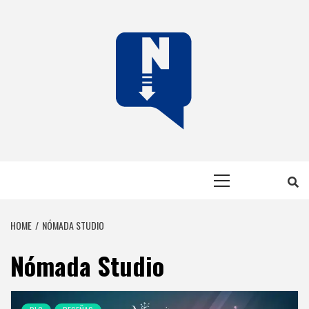
Skip
to
content
NERFEADOS
NERFEADOS, PERO SOMOS OP
Primary
Menu
HOME
NÓMADA STUDIO
Nómada Studio