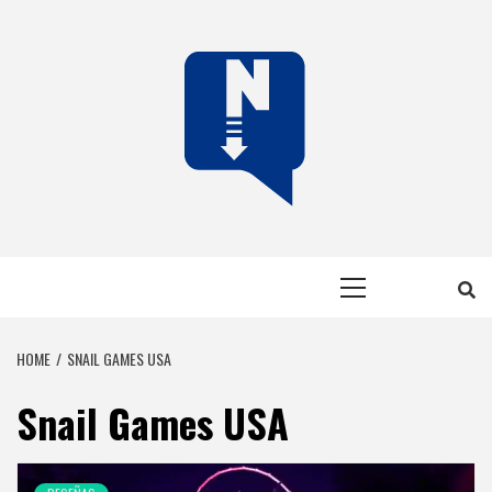
Skip
to
content
NERFEADOS
NERFEADOS, PERO SOMOS OP
Primary
Menu
HOME
SNAIL GAMES USA
Snail Games USA