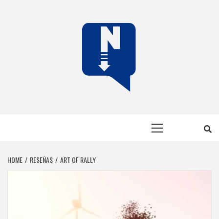
Skip
to
content
NERFEADOS
NERFEADOS, PERO SOMOS OP
Primary
Menu
HOME
RESEÑAS
ART OF RALLY