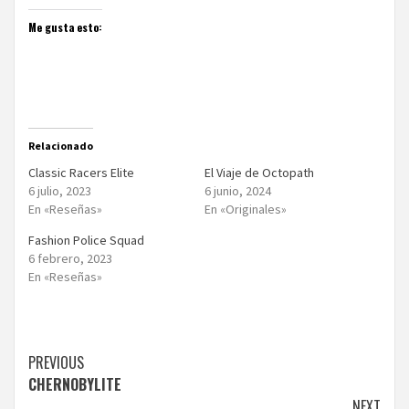
Me gusta esto:
Relacionado
Classic Racers Elite
El Viaje de Octopath
6 julio, 2023
6 junio, 2024
En «Reseñas»
En «Originales»
Fashion Police Squad
6 febrero, 2023
En «Reseñas»
Continue
PREVIOUS
CHERNOBYLITE
Reading
NEXT