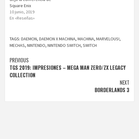
Square Enix
10 junio, 2019
En «Reseñas»
TAGS:
DAEMON
,
DAEMON X MACHINA
,
MACHINA
,
MARVELOUS!
,
MECHAS
,
NINTENDO
,
NINTENDO SWITCH
,
SWITCH
Continue
PREVIOUS
TGS 2019: IMPRESIONES – MEGA MAN ZERO/ZX LEGACY
Reading
COLLECTION
NEXT
BORDERLANDS 3