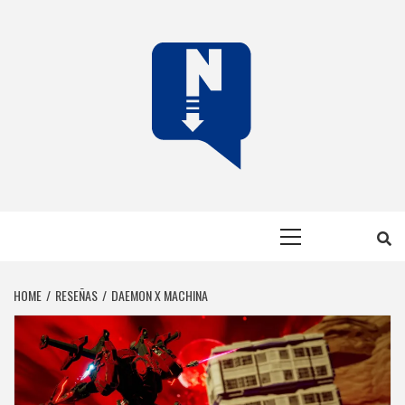
Skip
to
content
NERFEADOS
NERFEADOS, PERO SOMOS OP
Primary
Menu
HOME
RESEÑAS
DAEMON X MACHINA