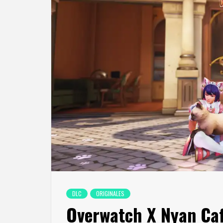
DLC
ORIGINALES
Overwatch X Nyan Ca