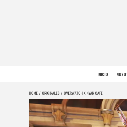
Skip
to
content
NERFEA
NERFEADOS, PERO SOMOS OP
INICIO
NOSO
HOME
ORIGINALES
OVERWATCH X NYAN CAFE