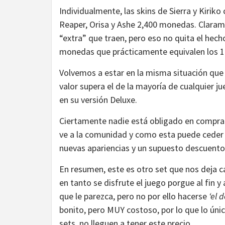
Individualmente, las skins de Sierra y Kiri
Reaper, Orisa y Ashe 2,400 monedas. Claram
“extra” que traen, pero eso no quita el hec
monedas que prácticamente equivalen los 1
Volvemos a estar en la misma situación qu
valor supera el de la mayoría de cualquier ju
en su versión Deluxe.
Ciertamente nadie está obligado en comprar
ve a la comunidad y como esta puede ceder 
nuevas apariencias y un supuesto descuento
En resumen, este es otro set que nos deja c
en tanto se disfrute el juego porgue al fin 
que le parezca, pero no por ello hacerse
‘el 
bonito, pero MUY costoso, por lo que lo úni
sets, no lleguen a tener este precio.