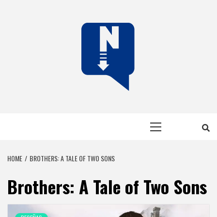
Skip
to
content
NERFEADOS
NERFEADOS, PERO SOMOS OP
Primary
Menu
HOME
BROTHERS: A TALE OF TWO SONS
Brothers: A Tale of Two Sons