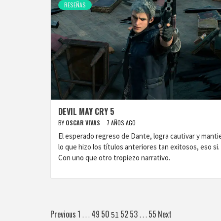
RESEÑAS
DEVIL MAY CRY 5
BY
OSCAR VIVAS
7 AÑOS AGO
El esperado regreso de Dante, logra cautivar y manti
lo que hizo los títulos anteriores tan exitosos, eso si.
Con uno que otro tropiezo narrativo.
Paginación
Previous
1
49
50
52
53
55
Next
…
51
…