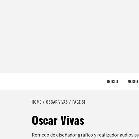
Skip
to
content
NERFEA
NERFEADOS, PERO SOMOS OP
INICIO
NOSO
HOME
OSCAR VIVAS
PAGE 51
Oscar Vivas
Remedo de diseñador gráfico y realizador audiovisual