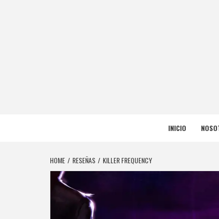
Skip
to
content
NERFEA
NERFEADOS, PERO SOMOS OP
INICIO
NOSO
HOME
RESEÑAS
KILLER FREQUENCY