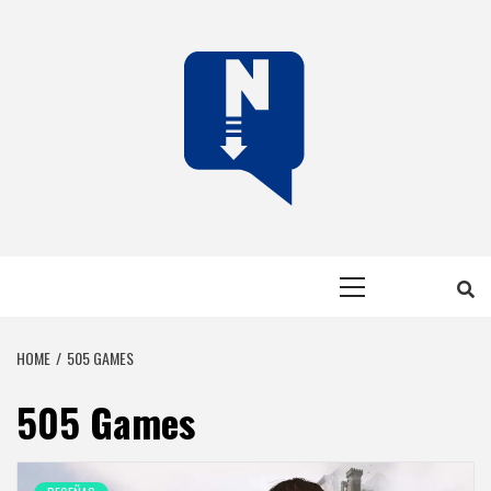
Skip
to
content
NERFEADOS
NERFEADOS, PERO SOMOS OP
Primary
Menu
HOME
505 GAMES
505 Games