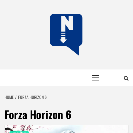
Skip
to
content
NERFEADOS
NERFEADOS, PERO SOMOS OP
Primary
Menu
HOME
FORZA HORIZON 6
Forza Horizon 6