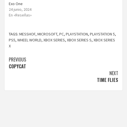
Exo One
24 junio, 2024
En «Reseñas»
TAGS:
MESSHOF
,
MICROSOFT
,
PC
,
PLAYSTATION
,
PLAYSTATION 5
,
PS5
,
WHEEL WORLD
,
XBOX SERIES
,
XBOX SERIES S
,
XBOX SERIES
X
Continue
PREVIOUS
COPYCAT
Reading
NEXT
TIME FLIES