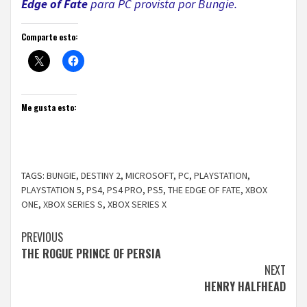
Edge of Fate
para PC provista por Bungie.
Comparte esto:
Me gusta esto:
TAGS:
BUNGIE
,
DESTINY 2
,
MICROSOFT
,
PC
,
PLAYSTATION
,
PLAYSTATION 5
,
PS4
,
PS4 PRO
,
PS5
,
THE EDGE OF FATE
,
XBOX
ONE
,
XBOX SERIES S
,
XBOX SERIES X
Continue
PREVIOUS
THE ROGUE PRINCE OF PERSIA
Reading
NEXT
HENRY HALFHEAD