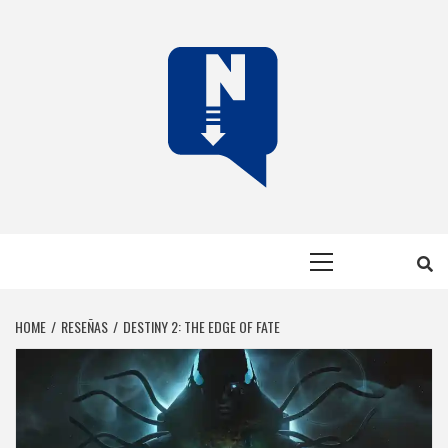
Skip
to
content
NERFEADOS
NERFEADOS, PERO SOMOS OP
Primary
Menu
HOME
RESEÑAS
DESTINY 2: THE EDGE OF FATE