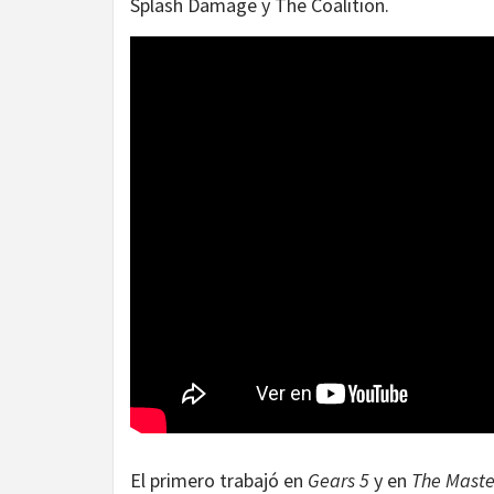
Splash Damage y The Coalition.
El primero trabajó en
Gears 5
y en
The Master