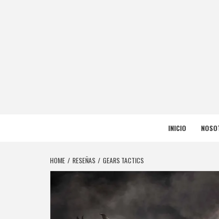
Skip
to
content
NERFEA
NERFEADOS, PERO SOMOS OP
INICIO
NOSO
HOME
RESEÑAS
GEARS TACTICS