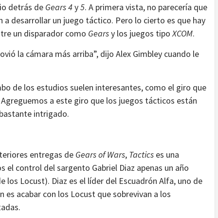
dio detrás de
Gears 4
y
5
. A primera vista, no parecería que
n a desarrollar un juego táctico. Pero lo cierto es que hay
ntre un disparador como
Gears
y los juegos tipo
XCOM
.
vió la cámara más arriba”, dijo Alex Gimbley cuando le
bo de los estudios suelen interesantes, como el giro que
Agreguemos a este giro que los juegos tácticos están
bastante intrigado.
nteriores entregas de
Gears of Wars
,
Tactics
es una
s el control del sargento Gabriel Diaz apenas un año
 los Locust). Diaz es el líder del Escuadrón Alfa, uno de
 es acabar con los Locust que sobrevivan a los
tadas.