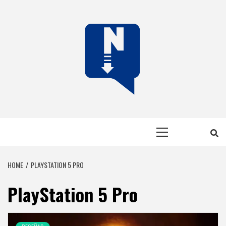
Skip
to
content
NERFEADOS
NERFEADOS, PERO SOMOS OP
Primary
Menu
HOME
PLAYSTATION 5 PRO
PlayStation 5 Pro