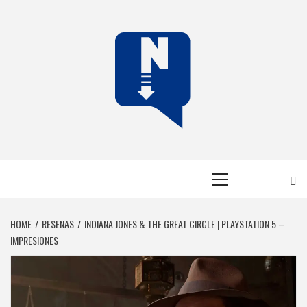
Skip
to
content
NERFEADOS
NERFEADOS, PERO SOMOS OP
Primary
Menu
HOME
RESEÑAS
INDIANA JONES & THE GREAT CIRCLE | PLAYSTATION 5 –
IMPRESIONES