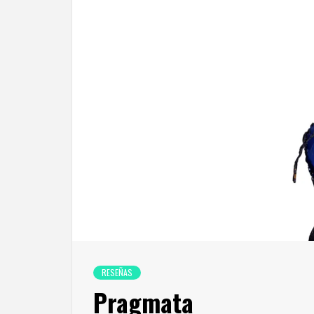
RESEÑAS
Pragmata