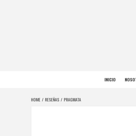
Skip
to
content
NERFEA
NERFEADOS, PERO SOMOS OP
INICIO
NOSO
HOME
RESEÑAS
PRAGMATA