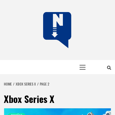
Skip
to
content
NERFEADOS
NERFEADOS, PERO SOMOS OP
Primary
Menu
HOME
XBOX SERIES X
PAGE 2
Xbox Series X