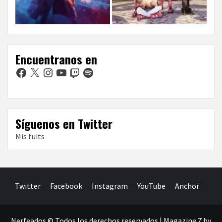
Encuentranos en
Facebook
X
Instagram
YouTube
Twitch
Spotify
Síguenos en Twitter
Mis tuits
Twitter
Facebook
Instagram
YouTube
Anchor
Nerfeados © Todos los derechos reservados
|
Magazine 7
by