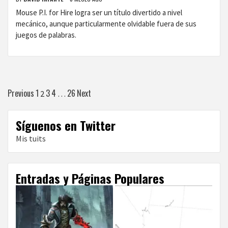
Mouse P.I. for Hire logra ser un título divertido a nivel
mecánico, aunque particularmente olvidable fuera de sus
juegos de palabras.
Paginación
Previous
1
3
4
26
Next
2
…
de
Síguenos en Twitter
entradas
Mis tuits
Entradas y Páginas Populares